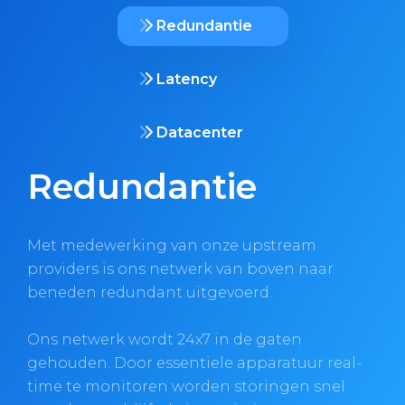
Redundantie
Latency
Datacenter
Redundantie
Met medewerking van onze upstream
providers is ons netwerk van boven naar
beneden redundant uitgevoerd.
Ons netwerk wordt 24x7 in de gaten
gehouden. Door essentiele apparatuur real-
time te monitoren worden storingen snel