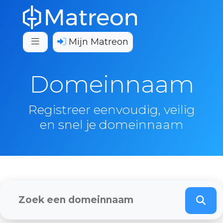
Mijn Matreon
Domeinnaam
Registreer eenvoudig, veilig
en snel je domeinnaam